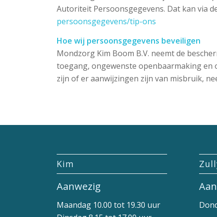
Autoriteit Persoonsgegevens. Dat kan via de
persoonsgegevens/tip-ons
Hoe wij persoonsgegevens beveiligen
Mondzorg Kim Boom B.V. neemt de bescherm
toegang, ongewenste openbaarmaking en onge
zijn of er aanwijzingen zijn van misbruik, 
Kim
Zul
Aanwezig
Aan
Maandag 10.00 tot 19.30 uur
Dond