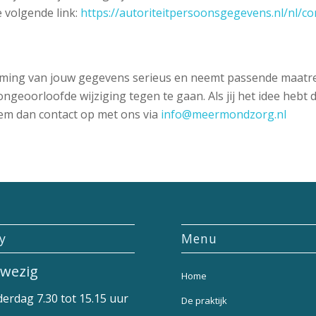
 volgende link:
https://autoriteitpersoonsgegevens.nl/nl/co
ing van jouw gegevens serieus en neemt passende maatreg
oorloofde wijziging tegen te gaan. Als jij het idee hebt d
neem dan contact op met ons via
info@meermondzorg.nl
ly
Menu
wezig
Home
erdag 7.30 tot 15.15 uur
De praktijk