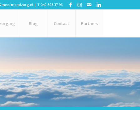
@meermondzorg.nl
| T
040-303 37 96
zorging
Blog
Contact
Partners