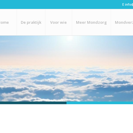
E
info
Home
De praktijk
Voor wie
Meer Mondzorg
Mondver