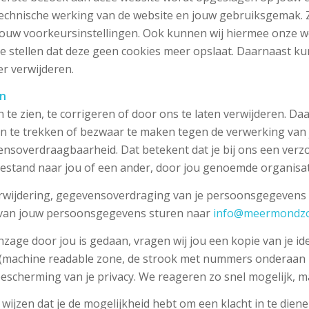
e technische werking van de website en jouw gebruiksgemak.
uw voorkeursinstellingen. Ook kunnen wij hiermee onze web
e stellen dat deze geen cookies meer opslaat. Daarnaast kun 
er verwijderen.
en
te zien, te corrigeren of door ons te laten verwijderen. Da
n te trekken of bezwaar te maken tegen de verwerking v
vensoverdraagbaarheid. Dat betekent dat je bij ons een ve
estand naar jou of een ander, door jou genoemde organisati
verwijdering, gegevensoverdraging van je persoonsgegevens o
 van jouw persoonsgegevens sturen naar
info@meermondzo
inzage door jou is gedaan, vragen wij jou een kopie van je i
Z (machine readable zone, de strook met nummers onderaa
escherming van je privacy. We reageren zo snel mogelijk, m
ijzen dat je de mogelijkheid hebt om een klacht in te diene