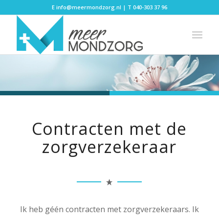
E
info@meermondzorg.nl
| T
040-303 37 96
Contracten met de
zorgverzekeraar
Ik heb géén contracten met zorgverzekeraars. Ik