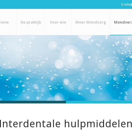
E
info
Home
De praktijk
Voor wie
Meer Mondzorg
Mondver
Interdentale hulpmiddele