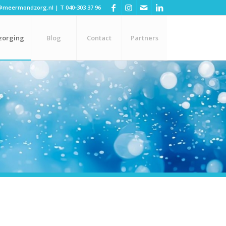
@meermondzorg.nl
| T
040-303 37 96
zorging
Blog
Contact
Partners
n