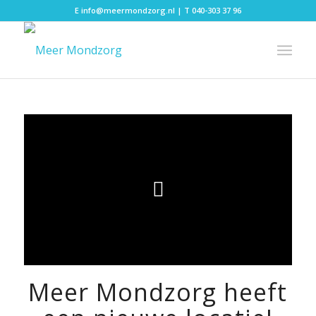
E
info@meermondzorg.nl
| T
040-303 37 96
Meer Mondzorg heeft