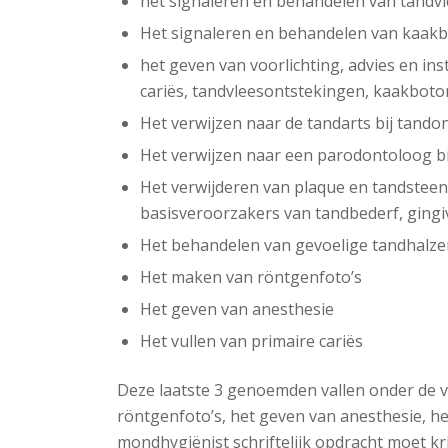
het signaleren en behandelen van tandvle
Het signaleren en behandelen van kaakbo
het geven van voorlichting, advies en in
cariës, tandvleesontstekingen, kaakboto
Het verwijzen naar de tandarts bij tando
Het verwijzen naar een parodontoloog b
Het verwijderen van plaque en tandsteen
basisveroorzakers van tandbederf, gingiv
Het behandelen van gevoelige tandhalz
Het maken van röntgenfoto’s
Het geven van anesthesie
Het vullen van primaire cariës
Deze laatste 3 genoemden vallen onder de
röntgenfoto’s, het geven van anesthesie, het
mondhygiënist schriftelijk opdracht moet kr