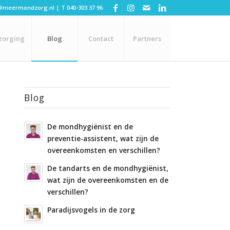
@meermondzorg.nl
| T
040-303 37 96
zorging
Blog
Contact
Partners
Blog
De mondhygiënist en de
preventie-assistent, wat zijn de
overeenkomsten en verschillen?
De tandarts en de mondhygiënist,
wat zijn de overeenkomsten en de
verschillen?
Paradijsvogels in de zorg