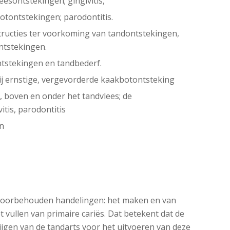
esontstekingen; gingivitis,
tontstekingen; parodontitis.
structies ter voorkoming van tandontstekingen,
ntstekingen.
ntstekingen en tandbederf.
ij ernstige, vergevorderde kaakbotontsteking
, boven en onder het tandvlees; de
itis, parodontitis
en
 voorbehouden handelingen: het maken en van
 vullen van primaire cariës. Dat betekent dat de
ijgen van de tandarts voor het uitvoeren van deze