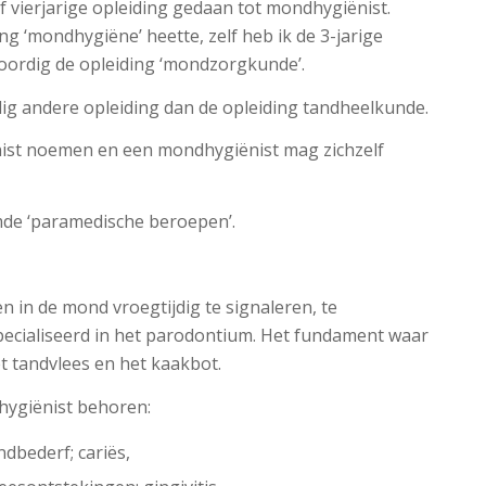
 vierjarige opleiding gedaan tot mondhygiënist.
ng ‘mondhygiëne’ heette, zelf heb ik de 3-jarige
oordig de opleiding ‘mondzorgkunde’.
dig andere opleiding dan de opleiding tandheelkunde.
ist noemen en een mondhygiënist mag zichzelf
de ‘paramedische beroepen’.
 in de mond vroegtijdig te signaleren, te
pecialiseerd in het parodontium. Het fundament waar
t tandvlees en het kaakbot.
hygiënist behoren:
dbederf; cariës,