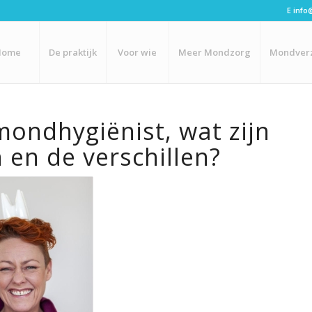
E
info
Home
De praktijk
Voor wie
Meer Mondzorg
Mondver
mondhygiënist, wat zijn
en de verschillen?