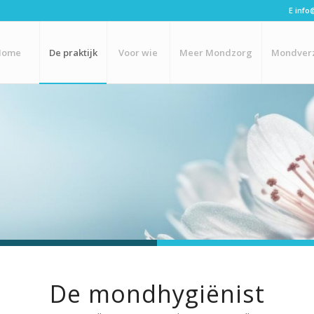
E
info
Home
De praktijk
Voor wie
Meer Mondzorg
Mondver
De mondhygiënist