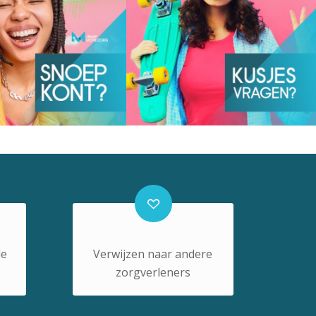
de
Verwijzen naar andere
zorgverleners