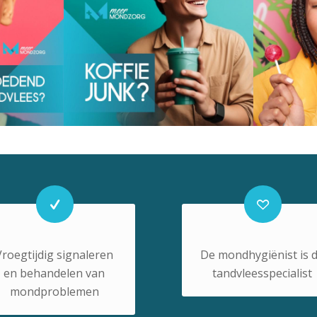
Vroegtijdig signaleren
De mondhygiënist is 
en behandelen van
tandvleesspecialist
mondproblemen