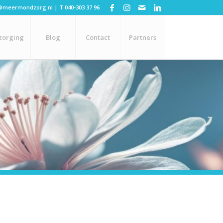
@meermondzorg.nl
| T
040-303 37 96
zorging
Blog
Contact
Partners