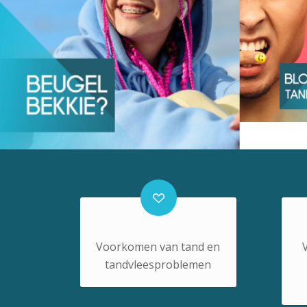
Voorkomen van tand en
tandvleesproblemen