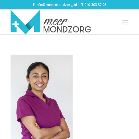
E
info@meermondzorg.nl
| T
040-303 37 96