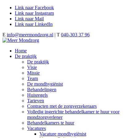
Link naar Facebook
Link naar Instagram
Link naar Mail
Link naar LinkedIn
E
info@meermondzorg.nl
| T
040-303 37 96
Home
De praktijk
De praktijk
Visie
Missie
Team
De mondhygiënist
Behandelingen
Huisregels
Tarieven
Contracten met de zorgverzekeraars
Volledig ingerichte behandelkamer te huur voor
mondzorgverlener
Behandelkamers te huur
Vacatures
Vacature mondhygiënist