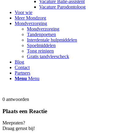
Vacature Balie-assistent
Vacature Parodontoloog
Voor wie
Meer Mondzorg
Mondverzorging
Mondverzorging
Tandenpoetsen
Interdentale hulpmiddelen
Spoelmiddelen
Tong reinigen
Gratis tandvleescheck
Blog
Contact
Partners
Menu
Menu
0
antwoorden
Plaats een Reactie
Meepraten?
Draag gerust bij!