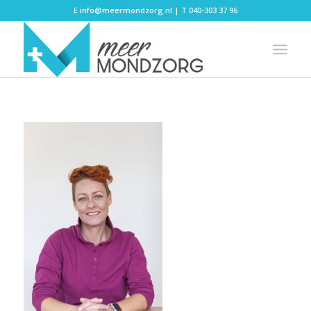
E
info@meermondzorg.nl
| T
040-303 37 96